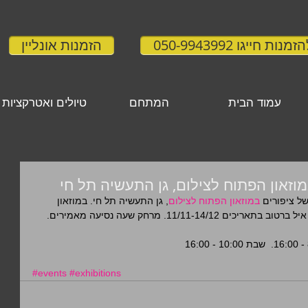
זמנות חייגו 050-9943992
הזמנות אונליין
עמוד הבית
המתחם
טיולים ואטרקציות
וזאון הפתוח לצילום, גן התעשיה תל חי
ל ציפורים 
במוזאון הפתוח לצילום
, גן התעשיה תל חי. במוזאון 
מוצגת התערוכה "ארץ אחרת" של הצלם איל ברטוב בתאריכים 11/11-14/12. מרחק שעה נסיעה מאמירים. 
#events
#exhibitions