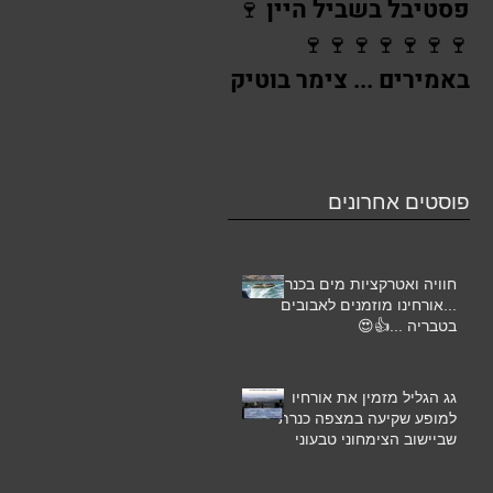
פסטיבל בשביל היין 🍷
יריד אמירים מזמין את
🍷🍷🍷🍷🍷🍷🍷
אורחי גג הגליל 🌸🌺
באמירים ... צימר בוטיק
גג הגליל נחת
באמירים מזמין את
אורחיו ...🌺
פוסטים אחרונים
חוויה ואטרקציות מים בכנרת
...אורחינו מוזמנים לאבובים
בטבריה ...👍😍
גג הגליל מזמין את אורחיו
למופע שקיעה במצפה כנרת
שביישוב הצימחוני טבעוני
אמירים 💕😘