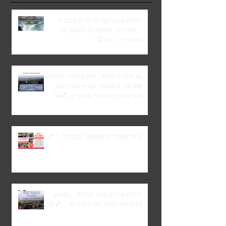
חוויה ואטרקציות מים בכנרת
...אורחינו מוזמנים לאבובים
בטבריה ...👍😍
גג הגליל מזמין את אורחיו למופע
שקיעה במצפה כנרת שביישוב
הצימחוני טבעוני אמירים 💕😘
יריד אמירים ממשיך ובגדול ✨💕
חוויה אירוח בגג הגליל ...מופע
במצפה כנרת שבאמירים ...💕🤩👏