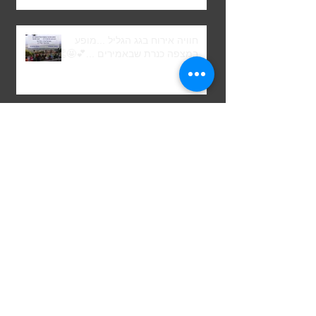
חוויה אירוח בגג הגליל ...מופע
במצפה כנרת שבאמירים ...💕🤩👏
פסטיבל בשביל היין 🍷🍷🍷🍷🍷🍷
🍷🍷 באמירים ... צימר בוטיק גג
הגליל נחת באמירים מזמין את
אורחיו ...🌺
יריד אמירים מזמין את אורחי גג
הגליל 🌸🌺
השקת יין חברים ביקב הרי הגליל