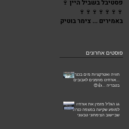
פסטיבל בשביל היין 🍷
יריד אמירים מזמין את
🍷🍷🍷🍷🍷🍷🍷
אורחי גג הגליל 🌸🌺
באמירים ... צימר בוטיק
גג הגליל נחת
באמירים מזמין את
אורחיו ...🌺
פוסטים אחרונים
חוויה ואטרקציות מים בכנרת
...אורחינו מוזמנים לאבובים
בטבריה ...👍😍
גג הגליל מזמין את אורחיו
למופע שקיעה במצפה כנרת
שביישוב הצימחוני טבעוני
אמירים 💕😘