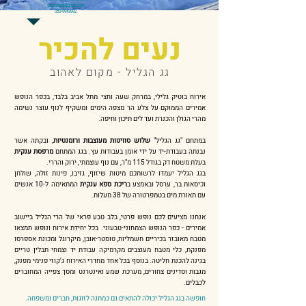
gag.hagalil@gmail.com
​050-9943992
נעים להכיר
גג הגליל - מקום לאהוב
אירוח בוטיק גלילי, במרחק שעה וחצי מתל אביב בלבד, בכפר הנופש
אמירים הממוקם על צלע הר מצפה הימים ומשקיף לנוף עוצר נשימה
מהרי הגולן והכנרת ועד לים תיכון וחיפה.
במתחם "גג הגליל"
שלוש סוויטות מעוצבות ורומנטיות
, ובקתה אשר
נבנתה בעבודת-יד על ידי אומן בעבודות עץ. בגג המתחם
מרפסת ענקית
בעלת משטח דק בגודל 115 מ"ר, עם נוף עוצמתי, ירוק והררי.
בגג הגליל יעמדו לרשותכם מיטות שיזוף, גזיבו, פינות זולה, שולחן
וכיסאות בר, ערסל ובאמצע ב
ריכת ספא ענקית
המתאימה ל-10 אנשים
עם תאורת מים בטמפרטורה של 38 מעלות.
אנחנו מציעים לכם נופש פרטי, בלב טבע פראי של הרי הגליל ביישוב
אמירים - כפר הנופש הצמחוני-טבעוני. בכל יחידת אירוח ונופש תמצאו
מטבח מאובזר בכיריים חשמליות, טוסטר-אובן, מיקרוגל ומכונת אספרסו
מפנקת, כלי מטבח מעוצבים מקרמיקה עבודת יד וצמחי תבלין טריים
בגינה להכנת חליטה. בנוסף בכל אחד מחדרי האירוח ג'קוזי פנימי מפנק,
מגבות וסדינים צחורים, מערכת שמע ואינטרנט ומסך צפייה המחוברים
לכבלים.
חופשה בגג הגליל יכולה להתאים גם כ
מתנה
לזוגות, חברים ומשפחה.