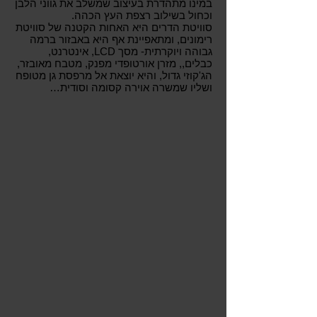
במינו מתהדרת בעיצוב שמשלב את גווני הלבן
וכחול בשילוב רצפת העץ הכהה.
סוויטת הדרים היא האחות הקטנה של סוויטת
רימונים, ומתאפיינת אף היא באבזור ברמה
גבוהה ויוקרתית- מסך LCD, אינטרנט,
כבלים,, מזרן אורטופדי מפנק, מטבח מאובזר,
הג'קוזי גדול, והיא יוצאת אל מרפסת גן מטופח
ושליו שמשרה אוירה קסומה וסודית…