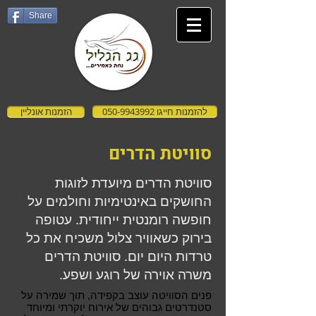
Share
להזמנות חייגו 050-9943992
הזמנות אונליין
סוויטת הדרים
סוויטת הדרים מיועדת לזוגות
החושקים באינטימיות וחולמים על
חופשה רומנטית ייחודית. עטופה
בירוק כשאוויר צלול משכיח את כל
טרדות היום יום. סוויטת הדרים
משרה אוירה של רוגע ושפע.
פנים הסוויטה עוצב בקפידה, תוך שמירה על
סטנדרטים גבוהים של אירוח יוקרתי ומיוחד